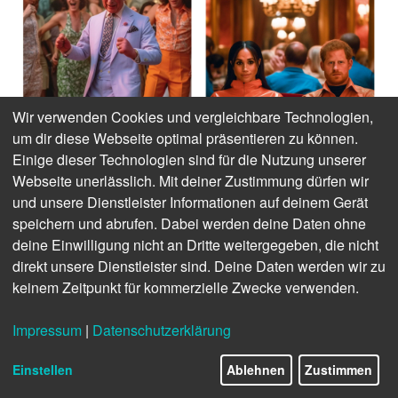
Wir verwenden Cookies und vergleichbare Technologien,
um dir diese Webseite optimal präsentieren zu können.
Einige dieser Technologien sind für die Nutzung unserer
Webseite unerlässlich. Mit deiner Zustimmung dürfen wir
und unsere Dienstleister Informationen auf deinem Gerät
speichern und abrufen. Dabei werden deine Daten ohne
deine Einwilligung nicht an Dritte weitergegeben, die nicht
Generative­­ KI kann beliebige Bilder auf Kommando erzeugen,
direkt unsere Dienstleister sind. Deine Daten werden wir zu
etwa fiktive Aufnahmen von der Krönungsfeier von King
keinem Zeitpunkt für kommerzielle Zwecke verwenden.
Charles.
Impressum
|
Datenschutzerklärung
14/22
Sehfähige Konkurrenz für ChatGPT
Einstellen
Ablehnen
Zustimmen